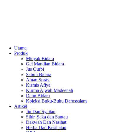
Utama
Produk
Minyak Bidara
Gel Mandian Bidara
Jus Qurbi
Sabun Bidara
Aman Spray
Kismis Afiya
Kurma Ajwah Madeenah
Daun Bidara
Koleksi Buku-Buku Darussalam
Artikel
Jin Dan Syaitan
Sihir, Saka dan Santau
Dakwah Dan Nasihat
Herba Dan Kesihatan