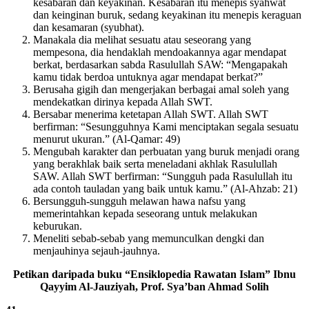
kesabaran dan keyakinan. Kesabaran itu menepis syahwat
dan keinginan buruk, sedang keyakinan itu menepis keraguan
dan kesamaran (syubhat).
Manakala dia melihat sesuatu atau seseorang yang
mempesona, dia hendaklah mendoakannya agar mendapat
berkat, berdasarkan sabda Rasulullah SAW: “Mengapakah
kamu tidak berdoa untuknya agar mendapat berkat?”
Berusaha gigih dan mengerjakan berbagai amal soleh yang
mendekatkan dirinya kepada Allah SWT.
Bersabar menerima ketetapan Allah SWT. Allah SWT
berfirman: “Sesungguhnya Kami menciptakan segala sesuatu
menurut ukuran.” (Al-Qamar: 49)
Mengubah karakter dan perbuatan yang buruk menjadi orang
yang berakhlak baik serta meneladani akhlak Rasulullah
SAW. Allah SWT berfirman: “Sungguh pada Rasulullah itu
ada contoh tauladan yang baik untuk kamu.” (Al-Ahzab: 21)
Bersungguh-sungguh melawan hawa nafsu yang
memerintahkan kepada seseorang untuk melakukan
keburukan.
Meneliti sebab-sebab yang memunculkan dengki dan
menjauhinya sejauh-jauhnya.
Petikan daripada buku “Ensiklopedia Rawatan Islam” Ibnu
Qayyim Al-Jauziyah, Prof. Sya’ban Ahmad Solih