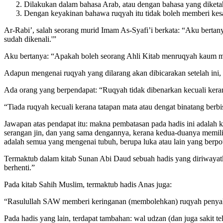
Dilakukan dalam bahasa Arab, atau dengan bahasa yang diket
Dengan keyakinan bahawa ruqyah itu tidak boleh memberi kesa
Ar-Rabi’, salah seorang murid Imam As-Syafi’i berkata: “Aku berta
sudah dikenali.'”
Aku bertanya: “Apakah boleh seorang Ahli Kitab menruqyah kaum mu
Adapun mengenai ruqyah yang dilarang akan dibicarakan setelah ini, 
Ada orang yang berpendapat: “Ruqyah tidak dibenarkan kecuali keran
“Tiada ruqyah kecuali kerana tatapan mata atau dengat binatang berbi
Jawapan atas pendapat itu: makna pembatasan pada hadis ini adalah
serangan jin, dan yang sama dengannya, kerana kedua-duanya memiliki
adalah semua yang mengenai tubuh, berupa luka atau lain yang berpo
Termaktub dalam kitab Sunan Abi Daud sebuah hadis yang diriwayat
berhenti.”
Pada kitab Sahih Muslim, termaktub hadis Anas juga:
“Rasulullah SAW memberi keringanan (membolehkan) ruqyah penyakit
Pada hadis yang lain, terdapat tambahan: wal udzan (dan juga sakit tel