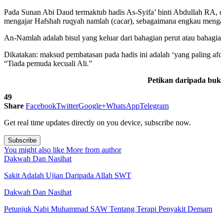
Pada Sunan Abi Daud termaktub hadis As-Syifa’ binti Abdullah RA
mengajar Hafshah ruqyah namlah (cacar), sebagaimana engkau menga
An-Namlah adalah bisul yang keluar dari bahagian perut atau bahagia
Dikatakan: maksud pembatasan pada hadis ini adalah ‘yang paling afd
“Tiada pemuda kecuali Ali.”
Petikan daripada buk
49
Share
Facebook
Twitter
Google+
WhatsApp
Telegram
Get real time updates directly on you device, subscribe now.
Subscribe
You might also like
More from author
Dakwah Dan Nasihat
Sakit Adalah Ujian Daripada Allah SWT
Dakwah Dan Nasihat
Petunjuk Nabi Muhammad SAW Tentang Terapi Penyakit Demam