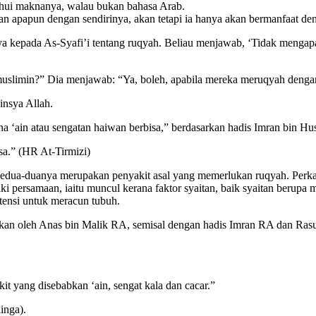
ahui maknanya, walau bukan bahasa Arab.
n apapun dengan sendirinya, akan tetapi ia hanya akan bermanfaat de
nya kepada As-Syafi’i tentang ruqyah. Beliau menjawab, ‘Tidak menga
slimin?” Dia menjawab: “Ya, boleh, apabila mereka meruqyah dengan 
insya Allah.
a ‘ain atau sengatan haiwan berbisa,” berdasarkan hadis Imran bin H
sa.” (HR At-Tirmizi)
 kedua-duanya merupakan penyakit asal yang memerlukan ruqyah. Perka
 persamaan, iaitu muncul kerana faktor syaitan, baik syaitan berupa 
tensi untuk meracun tubuh.
kan oleh Anas bin Malik RA, semisal dengan hadis Imran RA dan Rasu
 yang disebabkan ‘ain, sengat kala dan cacar.”
inga).