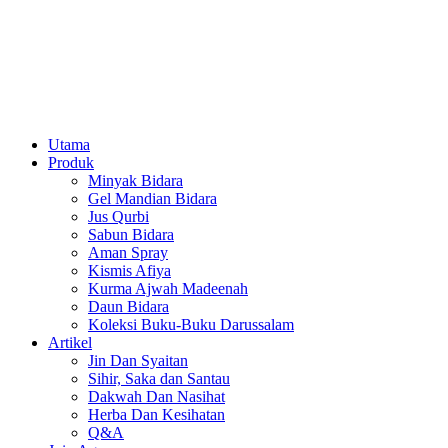
Utama
Produk
Minyak Bidara
Gel Mandian Bidara
Jus Qurbi
Sabun Bidara
Aman Spray
Kismis Afiya
Kurma Ajwah Madeenah
Daun Bidara
Koleksi Buku-Buku Darussalam
Artikel
Jin Dan Syaitan
Sihir, Saka dan Santau
Dakwah Dan Nasihat
Herba Dan Kesihatan
Q&A