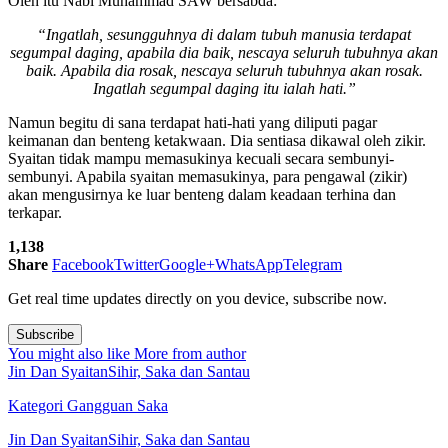
Oleh itu Nabi Muhammad SAW bersabda:
“Ingatlah, sesungguhnya di dalam tubuh manusia terdapat
segumpal daging, apabila dia baik, nescaya seluruh tubuhnya akan
baik. Apabila dia rosak, nescaya seluruh tubuhnya akan rosak.
Ingatlah segumpal daging itu ialah hati.”
Namun begitu di sana terdapat hati-hati yang diliputi pagar
keimanan dan benteng ketakwaan. Dia sentiasa dikawal oleh zikir.
Syaitan tidak mampu memasukinya kecuali secara sembunyi-
sembunyi. Apabila syaitan memasukinya, para pengawal (zikir)
akan mengusirnya ke luar benteng dalam keadaan terhina dan
terkapar.
1,138
Share
Facebook
Twitter
Google+
WhatsApp
Telegram
Get real time updates directly on you device, subscribe now.
Subscribe
You might also like
More from author
Jin Dan Syaitan
Sihir, Saka dan Santau
Kategori Gangguan Saka
Jin Dan Syaitan
Sihir, Saka dan Santau