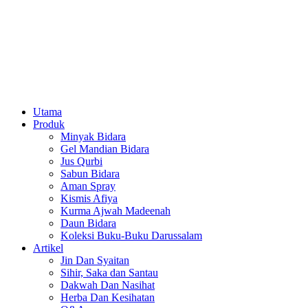
Utama
Produk
Minyak Bidara
Gel Mandian Bidara
Jus Qurbi
Sabun Bidara
Aman Spray
Kismis Afiya
Kurma Ajwah Madeenah
Daun Bidara
Koleksi Buku-Buku Darussalam
Artikel
Jin Dan Syaitan
Sihir, Saka dan Santau
Dakwah Dan Nasihat
Herba Dan Kesihatan