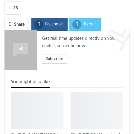
28
Facebook
Twitter
Share
Get real time updates directly on you
Google+
WhatsApp
device, subscribe now.
Telegram
Subscribe
You might also like