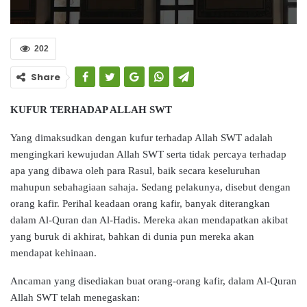
202
Share
KUFUR TERHADAP ALLAH SWT
Yang dimaksudkan dengan kufur terhadap Allah SWT adalah
mengingkari kewujudan Allah SWT serta tidak percaya terhadap
apa yang dibawa oleh para Rasul, baik secara keseluruhan
mahupun sebahagiaan sahaja. Sedang pelakunya, disebut dengan
orang kafir. Perihal keadaan orang kafir, banyak diterangkan
dalam Al-Quran dan Al-Hadis. Mereka akan mendapatkan akibat
yang buruk di akhirat, bahkan di dunia pun mereka akan
mendapat kehinaan.
Ancaman yang disediakan buat orang-orang kafir, dalam Al-Quran
Allah SWT telah menegaskan: