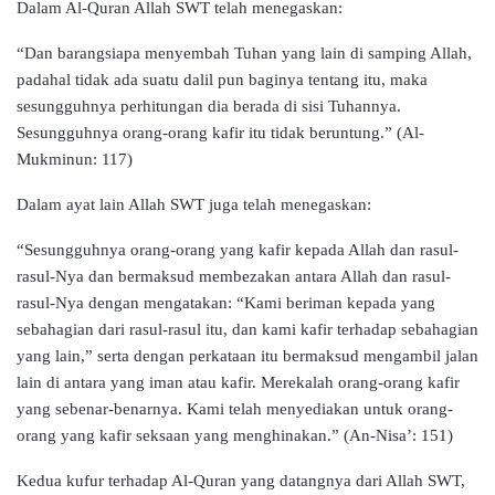
Dalam Al-Quran Allah SWT telah menegaskan:
“Dan barangsiapa menyembah Tuhan yang lain di samping Allah,
padahal tidak ada suatu dalil pun baginya tentang itu, maka
sesungguhnya perhitungan dia berada di sisi Tuhannya.
Sesungguhnya orang-orang kafir itu tidak beruntung.” (Al-
Mukminun: 117)
Dalam ayat lain Allah SWT juga telah menegaskan:
“Sesungguhnya orang-orang yang kafir kepada Allah dan rasul-
rasul-Nya dan bermaksud membezakan antara Allah dan rasul-
rasul-Nya dengan mengatakan: “Kami beriman kepada yang
sebahagian dari rasul-rasul itu, dan kami kafir terhadap sebahagian
yang lain,” serta dengan perkataan itu bermaksud mengambil jalan
lain di antara yang iman atau kafir. Merekalah orang-orang kafir
yang sebenar-benarnya. Kami telah menyediakan untuk orang-
orang yang kafir seksaan yang menghinakan.” (An-Nisa’: 151)
Kedua kufur terhadap Al-Quran yang datangnya dari Allah SWT,