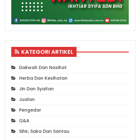
KATEGORI ARTIKEL
Dakwah Dan Nasihat
Herba Dan Kesihatan
Jin Dan Syaitan
Jualan
Pengedar
Q&A
Sihir, Saka Dan Santau