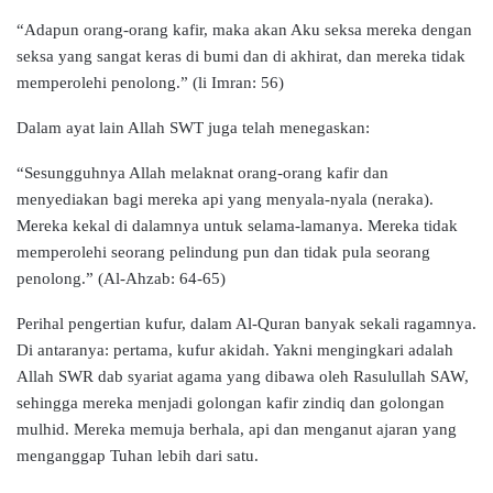
“Adapun orang-orang kafir, maka akan Aku seksa mereka dengan
seksa yang sangat keras di bumi dan di akhirat, dan mereka tidak
memperolehi penolong.” (li Imran: 56)
Dalam ayat lain Allah SWT juga telah menegaskan:
“Sesungguhnya Allah melaknat orang-orang kafir dan
menyediakan bagi mereka api yang menyala-nyala (neraka).
Mereka kekal di dalamnya untuk selama-lamanya. Mereka tidak
memperolehi seorang pelindung pun dan tidak pula seorang
penolong.” (Al-Ahzab: 64-65)
Perihal pengertian kufur, dalam Al-Quran banyak sekali ragamnya.
Di antaranya: pertama, kufur akidah. Yakni mengingkari adalah
Allah SWR dab syariat agama yang dibawa oleh Rasulullah SAW,
sehingga mereka menjadi golongan kafir zindiq dan golongan
mulhid. Mereka memuja berhala, api dan menganut ajaran yang
menganggap Tuhan lebih dari satu.