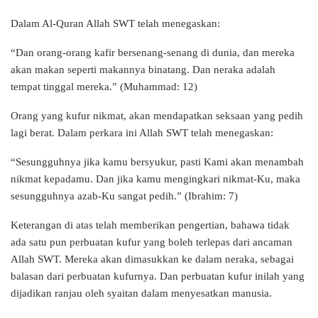
Dalam Al-Quran Allah SWT telah menegaskan:
“Dan orang-orang kafir bersenang-senang di dunia, dan mereka
akan makan seperti makannya binatang. Dan neraka adalah
tempat tinggal mereka.” (Muhammad: 12)
Orang yang kufur nikmat, akan mendapatkan seksaan yang pedih
lagi berat. Dalam perkara ini Allah SWT telah menegaskan:
“Sesungguhnya jika kamu bersyukur, pasti Kami akan menambah
nikmat kepadamu. Dan jika kamu mengingkari nikmat-Ku, maka
sesungguhnya azab-Ku sangat pedih.” (Ibrahim: 7)
Keterangan di atas telah memberikan pengertian, bahawa tidak
ada satu pun perbuatan kufur yang boleh terlepas dari ancaman
Allah SWT. Mereka akan dimasukkan ke dalam neraka, sebagai
balasan dari perbuatan kufurnya. Dan perbuatan kufur inilah yang
dijadikan ranjau oleh syaitan dalam menyesatkan manusia.