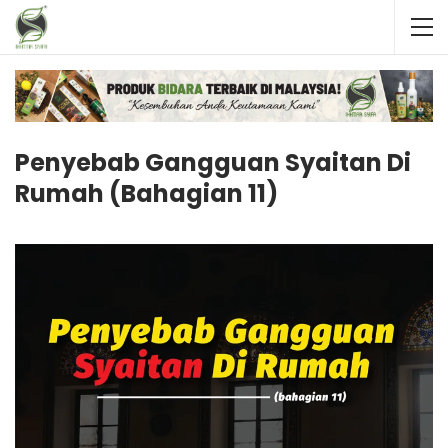
Penyebab Gangguan Syaitan Di
Rumah (Bahagian 11)