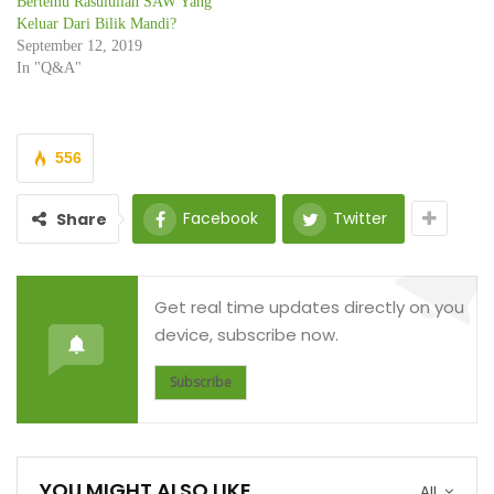
Bertemu Rasulullah SAW Yang
Keluar Dari Bilik Mandi?
September 12, 2019
In "Q&A"
556
Facebook
Twitter
Share
Get real time updates directly on you
device, subscribe now.
Subscribe
YOU MIGHT ALSO LIKE
All