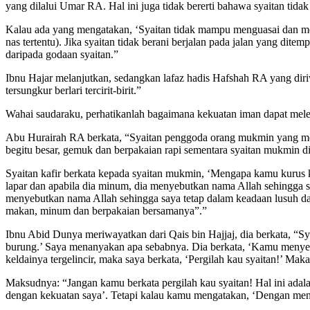
yang dilalui Umar RA. Hal ini juga tidak bererti bahawa syaitan tid
Kalau ada yang mengatakan, ‘Syaitan tidak mampu menguasai dan m
nas tertentu). Jika syaitan tidak berani berjalan pada jalan yang 
daripada godaan syaitan.”
Ibnu Hajar melanjutkan, sedangkan lafaz hadis Hafshah RA yang dir
tersungkur berlari tercirit-birit.”
Wahai saudaraku, perhatikanlah bagaimana kekuatan iman dapat melem
Abu Hurairah RA berkata, “Syaitan penggoda orang mukmin yang meng
begitu besar, gemuk dan berpakaian rapi sementara syaitan mukmin di
Syaitan kafir berkata kepada syaitan mukmin, ‘Mengapa kamu kurus 
lapar dan apabila dia minum, dia menyebutkan nama Allah sehingga say
menyebutkan nama Allah sehingga saya tetap dalam keadaan lusuh dan 
makan, minum dan berpakaian bersamanya”.”
Ibnu Abid Dunya meriwayatkan dari Qais bin Hajjaj, dia berkata, “Sya
burung.’ Saya menanyakan apa sebabnya. Dia berkata, ‘Kamu menyek
keldainya tergelincir, maka saya berkata, ‘Pergilah kau syaitan!’
Maksudnya: “Jangan kamu berkata pergilah kau syaitan! Hal ini ada
dengan kekuatan saya’. Tetapi kalau kamu mengatakan, ‘Dengan menyebu