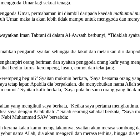
ak menggoda Umar lagi sekuat tenaga.
enggoda Umar, permahaman ini diambil daripada kaedah
mafhumul m
ditempuh Umar, maka ia akan lebih tidak mampu untuk menggoda dan me
iwayatkan Iman Tabrani di dalam Al-Awsath berbunyi, “Tidaklah syait
ahkan pengaruh syaitan sehingga dia takut dan melarikan diri daripa
hampiri orang beriman dan syaitan penggoda orang kafir yang menghin
lihat begitu kurus, kerempeng, lusuh, comot dan telanjang.
kerempeng begini?’ Syaitan mukmin berkata, ‘Saya bersama orang yang
a tetap lapar. Apabila dia berpakaian, dia menyebutkan nama Allah seh
comot.’ Syaitan kafir berkata, ‘Saya pula bersama orang yang tidak m
itan yang mengikuti saya berkata, ‘Ketika saya pertama mengikutimu, sa
sa saya dengan Kitabullah’.” Salah seorang sahabat berkata, “Saya 
 Maka Nabi Muhammad SAW bersabda:
lah kerana kalau kamu mengatakannya, syaitan akan merasa sombong d
t nama Allah, dia akan mengecil dan merasa terhina, hingga dia terlih