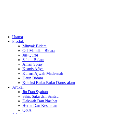
Utama
Produk
Minyak Bidara
Gel Mandian Bidara
Jus Qurbi
Sabun Bidara
Aman Spray
Kismis Afiya
Kurma Ajwah Madeenah
Daun Bidara
Koleksi Buku-Buku Darussalam
Artikel
Jin Dan Syaitan
Sihir, Saka dan Santau
Dakwah Dan Nasihat
Herba Dan Kesihatan
Q&A