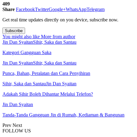
409
Share
Facebook
Twitter
Google+
WhatsApp
Telegram
Get real time updates directly on you device, subscribe now.
Subscribe
You might also like
More from author
Jin Dan Syaitan
Sihir, Saka dan Santau
Kategori Gangguan Saka
Jin Dan Syaitan
Sihir, Saka dan Santau
Punca, Bahan, Peralatan dan Cara Penyihiran
Sihir, Saka dan Santau
Jin Dan Syaitan
Adakah Sihir Boleh Dihantar Melalui Telefon?
Jin Dan Syaitan
Tanda-Tanda Gangguan Jin di Rumah, Kediaman & Bangunan
Prev
Next
FOLLOW US