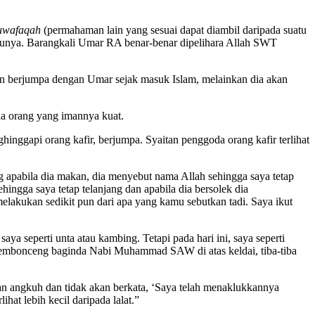
uwafaqah
(permahaman lain yang sesuai dapat diambil daripada suatu
rayunya. Barangkali Umar RA benar-benar dipelihara Allah SWT
an berjumpa dengan Umar sejak masuk Islam, melainkan dia akan
da orang yang imannya kuat.
ggapi orang kafir, berjumpa. Syaitan penggoda orang kafir terlihat
 apabila dia makan, dia menyebut nama Allah sehingga saya tetap
ingga saya tetap telanjang dan apabila dia bersolek dia
elakukan sedikit pun dari apa yang kamu sebutkan tadi. Saya ikut
ya seperti unta atau kambing. Tetapi pada hari ini, saya seperti
membonceng baginda Nabi Muhammad SAW di atas keldai, tiba-tiba
an angkuh dan tidak akan berkata, ‘Saya telah menaklukkannya
at lebih kecil daripada lalat.”