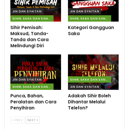
JIN DAN SYAITAN
JIN DAN SYAITAN
SIHIR, SAKA DAN SANTAU
SIHIR, SAKA DAN SANTAU
Sihir Pemisah:
Kategori Gangguan
Maksud, Tanda-
Saka
Tanda dan Cara
Melindungi Diri
JIN DAN SYAITAN
SIHIR, SAKA DAN SANTAU
SIHIR, SAKA DAN SANTAU
JIN DAN SYAITAN
Punca, Bahan,
Adakah Sihir Boleh
Peralatan dan Cara
Dihantar Melalui
Penyihiran
Telefon?
PREV
NEXT