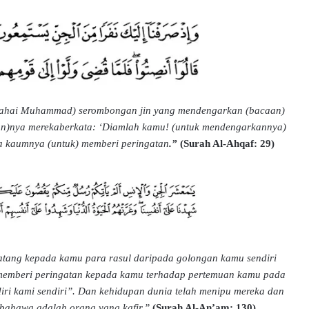
wahai Muhammad) serombongan jin yang mendengarkan (bacaan)
an)nya merekaberkata: ‘Diamlah kamu! (untuk mendengarkannya)
da kaumnya (untuk) memberi peringatan
.”
(Surah Al-Ahqaf: 29)
atang kepada kamu para rasul daripada golongan kamu sendiri
emberi peringatan kepada kamu terhadap pertemuan kamu pada
diri kami sendiri”. Dan kehidupan dunia telah menipu mereka dan
, bahawa adalah orang yang kafir.”
(Surah Al-An’am: 130)