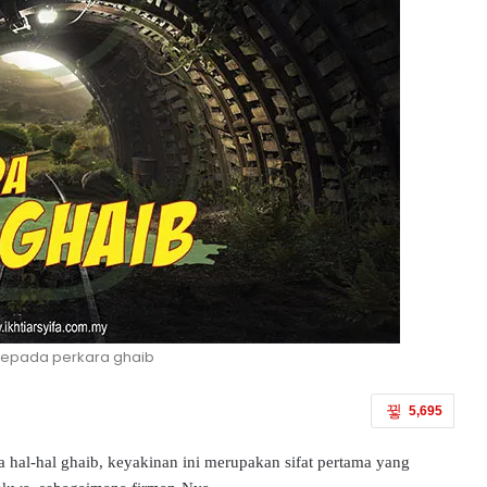
kepada perkara ghaib
5,695
a hal-hal ghaib, keyakinan ini merupakan sifat pertama yang