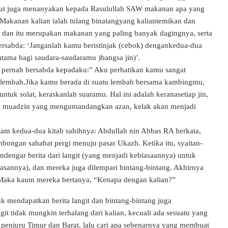
ebut juga menanyakan kepada Rasulullah SAW makanan apa yang
Makanan kalian ialah tulang binatangyang kaliantemikan dan
 dan itu merupakan makanan yang paling banyak dagingnya, serta
rsabda: ‘Janganlah kamu beristinjak (cebok) dengankedua-dua
tama bagi saudara-saudaramu )bangsa jin)’.
W pernah bersabda kepadaku:” Aku perhatikan kamu sangat
embah.Jika kamu berada di suatu lembah bersama kambingmu,
uk solat, keraskanlah suaramu. Hal ini adalah keranasetiap jin,
a muadzin yang mengumandangkan azan, kelak akan menjadi
m kedua-dua kitab sahihnya: Abdullah nin Abbas RA berkata,
bongan sahabat pergi menuju pasar Ukazh. Ketika itu, syaitan-
endengar berita dari langit (yang menjadi kebiasaannya) untuk
iasannya), dan mereka juga dilempari bintang-bintang. Akhirnya
 Maka kaum mereka bertanya, “Kenapa dengan kalian?”
 mendapatkan berita langit dan bintang-bintang juga
git tidak mungkin terhalang dari kalian, kecuali ada sesuatu yang
e penjuru Timur dan Barat, lalu cari apa sebenarnya yang membuat