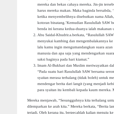
mereka dan bekas cahaya mereka. Jin-jin ters
harus mereka makan. Maka baginda bersabda, ‘
ketika menyembelihnya disebutkan nama Allah,
kotoran binatang.’Kemudian Rasulullah SAW be
benda ini kerana kedua-duanya ialah makanan u
Abu Saidal-Khudrir.a.berkata, “Rasulullah SA
menyukai kambing dan mengembalakannya ke l
lalu kamu ingin mengumandangkan suara azan unt
manusia dan apa saja yang mendengarkan suar
saksi baginya pada hari kiamat.”
Imam Al-Bukhari dan Muslim meriwayatkan dala
“Pada suatu hari Rasulullah SAW bersama serom
syaitan merasa terhalang (tidak boleh) untuk m
mendengar berita dari langit (yang menjadi keb
para syaitan itu kembali kepada kaum mereka.
Mereka menjawab, “Sesungguhnya kita terhalang untuk
dilemparkan ke arah kita.” Mereka berkata, “Berita lan
terjadi. Oleh kerana itu, berpecahlah kalian menuju k