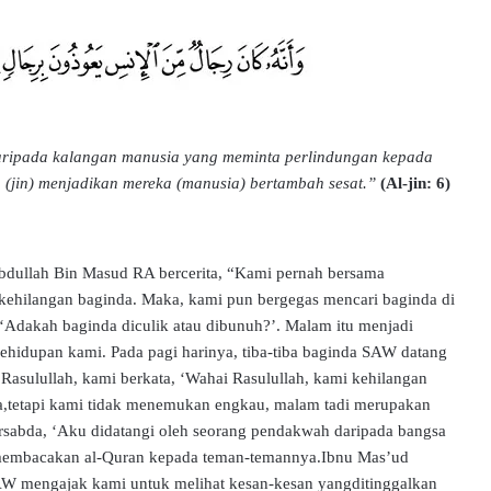
aripada kalangan manusia yang meminta perlindungan kepada
a (jin) menjadikan mereka (manusia) bertambah sesat.”
(Al-jin: 6)
dullah Bin Masud RA bercerita, “Kami pernah bersama
 kehilangan baginda. Maka, kami pun bergegas mencari baginda di
‘Adakah baginda diculik atau dibunuh?’. Malam itu menjadi
ehidupan kami. Pada pagi harinya, tiba-tiba baginda SAW datang
 Rasulullah, kami berkata, ‘Wahai Rasulullah, kami kehilangan
da,tetapi kami tidak menemukan engkau, malam tadi merupakan
rsabda, ‘Aku didatangi oleh seorang pendakwah daripada bangsa
k membacakan al-Quran kepada teman-temannya.Ibnu Mas’ud
AW mengajak kami untuk melihat kesan-kesan yangditinggalkan