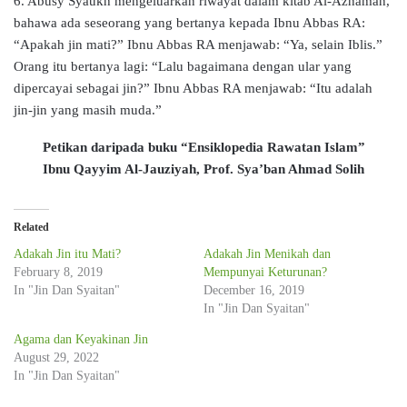
6. Abusy Syaukh mengeluarkan riwayat dalam kitab Al-Azhamah,
bahawa ada seseorang yang bertanya kepada Ibnu Abbas RA:
“Apakah jin mati?” Ibnu Abbas RA menjawab: “Ya, selain Iblis.”
Orang itu bertanya lagi: “Lalu bagaimana dengan ular yang
dipercayai sebagai jin?” Ibnu Abbas RA menjawab: “Itu adalah
jin-jin yang masih muda.”
Petikan daripada buku “Ensiklopedia Rawatan Islam”
Ibnu Qayyim Al-Jauziyah, Prof. Sya’ban Ahmad Solih
Related
Adakah Jin itu Mati?
Adakah Jin Menikah dan
February 8, 2019
Mempunyai Keturunan?
In "Jin Dan Syaitan"
December 16, 2019
In "Jin Dan Syaitan"
Agama dan Keyakinan Jin
August 29, 2022
In "Jin Dan Syaitan"