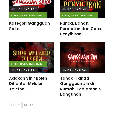
JIN DAN SYAITAN
JIN DAN SYAITAN
SIHIR, SAKA DAN SANTAU
SIHIR, SAKA DAN SANTAU
Kategori Gangguan
Punca, Bahan,
Saka
Peralatan dan Cara
Penyihiran
SIHIR, SAKA DAN SANTAU
JIN DAN SYAITAN
JIN DAN SYAITAN
Adakah Sihir Boleh
Tanda-Tanda
Dihantar Melalui
Gangguan Jin di
Telefon?
Rumah, Kediaman &
Bangunan
PREV
NEXT