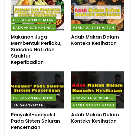
HERBA DAN KESIHATAN
DAKWAH DAN NASIHAT
HERBA DAN KESIHATAN
Makanan Juga
Adab Makan Dalam
Membentuk Perilaku,
Konteks Kesihatan
Suasana Hati dan
Struktur
Keperibadian
HERBA DAN KESIHATAN
DAKWAH DAN NASIHAT
JIN DAN SYAITAN
HERBA DAN KESIHATAN
Penyakit-penyakit
Adab Makan Dalam
Pada Sisten Saluran
Konteks Kesihatan
Pencernaan