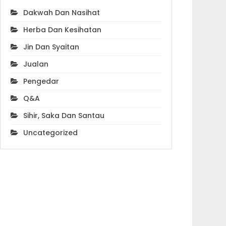
Dakwah Dan Nasihat
Herba Dan Kesihatan
Jin Dan Syaitan
Jualan
Pengedar
Q&A
Sihir, Saka Dan Santau
Uncategorized