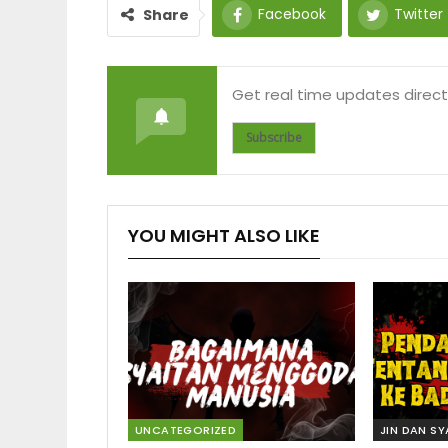
Facebook
Twitter
Share
Get real time updates direct
Subscribe
YOU MIGHT ALSO LIKE
UNCATEGORIZED
JIN DAN SY