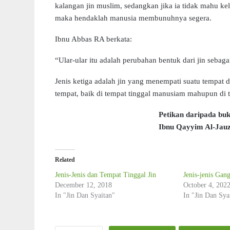
kalangan jin muslim, sedangkan jika ia tidak mahu kelu
maka hendaklah manusia membunuhnya segera.
Ibnu Abbas RA berkata:
“Ular-ular itu adalah perubahan bentuk dari jin sebag
Jenis ketiga adalah jin yang menempati suatu tempat
tempat, baik di tempat tinggal manusiam mahupun di te
Petikan daripada bu
Ibnu Qayyim Al-Jauz
Related
Jenis-Jenis dan Tempat Tinggal Jin
Jenis-jenis Gan
December 12, 2018
October 4, 202
In "Jin Dan Syaitan"
In "Jin Dan Sya