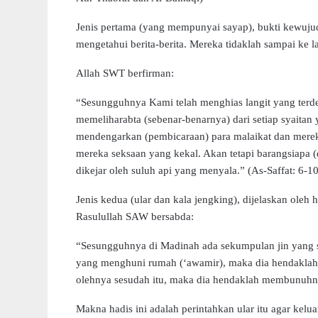
Jenis pertama (yang mempunyai sayap), bukti kewuju
mengetahui berita-berita. Mereka tidaklah sampai ke l
Allah SWT berfirman:
“Sesungguhnya Kami telah menghias langit yang terdek
memeliharabta (sebenar-benarnya) dari setiap syaitan y
mendengarkan (pembicaraan) para malaikat dan merek
mereka seksaan yang kekal. Akan tetapi barangsiapa (
dikejar oleh suluh api yang menyala.” (As-Saffat: 6-10
Jenis kedua (ular dan kala jengking), dijelaskan oleh
Rasulullah SAW bersabda:
“Sesungguhnya di Madinah ada sekumpulan jin yang s
yang menghuni rumah (‘awamir), maka dia hendaklah mem
olehnya sesudah itu, maka dia hendaklah membunuhnya
Makna hadis ini adalah perintahkan ular itu agar keluar 