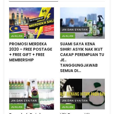
JIN DAN SYAITAN
JUALAN
JUALAN
PROMOSI MERDEKA
SUAMI SAYA KENA
2020 – FREE POSTAGE
SIHIR! ASYIK NAK IKUT
+ FREE GIFT + FREE
CAKAP PEREMPUAN TU
MEMBERSHIP
JE..
TANGGUNGJAWAB
SEMUA DI…
JIN DAN SYAITAN
JIN DAN SYAITAN
JUALAN
JUALAN