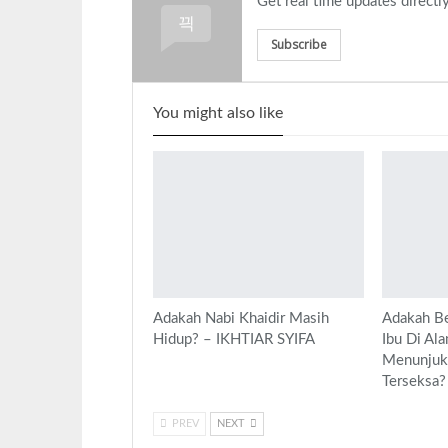
Get real time updates direct
Subscribe
You might also like
Adakah Nabi Khaidir Masih
Adakah Be
Hidup? – IKHTIAR SYIFA
Ibu Di Al
Menunjuk
Terseksa?
PREV
NEXT