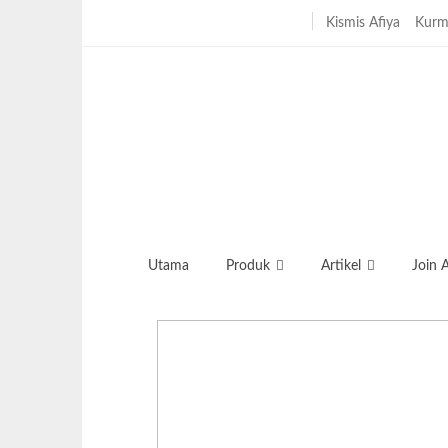
Sunday, January 4, 2026
Kismis Afiya
Kurm
Utama
Produk
Artikel
Join 