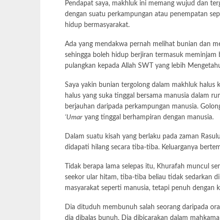
Pendapat saya, makhluk ini memang wujud dan tergo
dengan suatu perkampungan atau penempatan seper
hidup bermasyarakat.
Ada yang mendakwa pernah melihat bunian dan m
sehingga boleh hidup berjiran termasuk meminjam b
pulangkan kepada Allah SWT yang lebih Mengetahu
Saya yakin bunian tergolong dalam makhluk halus
halus yang suka tinggal bersama manusia dalam r
berjauhan daripada perkampungan manusia. Golonga
‘Umar
yang tinggal berhampiran dengan manusia.
Dalam suatu kisah yang berlaku pada zaman Rasul
didapati hilang secara tiba-tiba. Keluarganya ber
Tidak berapa lama selepas itu, Khurafah muncul
seekor ular hitam, tiba-tiba beliau tidak sedarkan d
masyarakat seperti manusia, tetapi penuh dengan ke
Dia dituduh membunuh salah seorang daripada ora
dia dibalas bunuh. Dia dibicarakan dalam mahkama