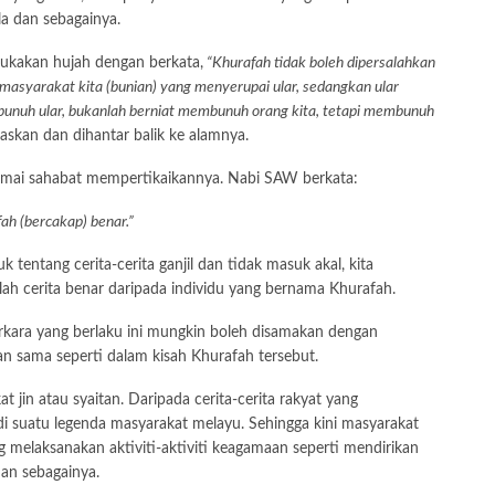
 dan sebagainya.
ukakan hujah dengan berkata,
“Khurafah tidak boleh dipersalahkan
asyarakat kita (bunian) yang menyerupai ular, sedangkan ular
unuh ular, bukanlah berniat membunuh orang kita, tetapi membunuh
skan dan dihantar balik ke alamnya.
ramai sahabat mempertikaikannya. Nabi SAW berkata:
ah (bercakap) benar.”
 tentang cerita-cerita ganjil dan tidak masuk akal, kita
alah cerita benar daripada individu yang bernama Khurafah.
erkara yang berlaku ini mungkin boleh disamakan dengan
n sama seperti dalam kisah Khurafah tersebut.
jin atau syaitan. Daripada cerita-cerita rakyat yang
di suatu legenda masyarakat melayu. Sehingga kini masyarakat
melaksanakan aktiviti-aktiviti keagamaan seperti mendirikan
dan sebagainya.