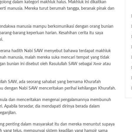
long dalam kategori makhluk halus. Makhluk ini dikaitkan
ti manusia. Mereka turut berumah tangga, beranak pinak dan
endakwa manusia mampu berkomunikasi dengan orang bunian
arang-barang keperluan harian. Kesahihan cerita itu saya
i.
 kerana hadith Nabi SAW menyebut bahawa terdapat makhluk
umah manusia, malah mereka suka mencari tempat yang tidak
n bunian ini disebut oleh Rasulullah SAW sebagai
‘Amir
atau
ullah SAW, ada seorang sahabat yang bernama Khurafah
temu dengan Nabi SAW menceritakan perihal kehilangan Khurafah.
 semula dan menceritakan mengenai pengalamannya membunuh
iri. Apabila tersedar, dia mendapati dirinya berada dalam
ganjilan.
ng penting dalam masyarakat itu dan mereka menuntut supaya
h yang telus, mempunyai sistem keadilan yang hampir sama