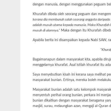
dengan manusia, dengan menggunakan peguam bela
Khurafah dibela oleh seorang peguam dan mengem
kerana dia membunuh salah seorang anggota daripada m
adalah musuh utama kepada manusia. Maka Khurafah b
musuh di alamnya.”
Maka dengan itu Khurafah dibeba
Apabila berita ini disampaikan kepada Nabi SAW, 
“Khuraf
Bagaimanapun dalam masyarakat kita, apabila dirujuk
menggelarnya khurafat. Asal istilah khurafat itu ad
Saya menyebutkan kisah ini kerana saya melihat p
masyarakat bunian. Ertinya, mereka boleh melakuka
Masyarakat bunian adalah satu kelompok masyarakat 
menyentuh perihal orang bunian, perkara ini menja
bunian dikaitkan dengan masyarakat beragama yang 
masjid, surau, melaungkan azan, mengaji al-Quran 