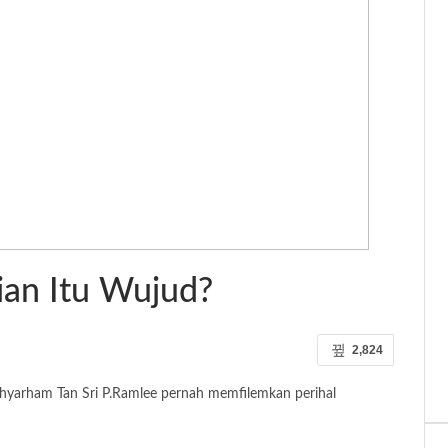
an Itu Wujud?
2,824
lahyarham Tan Sri P.Ramlee pernah memfilemkan perihal