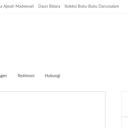
a Ajwah Madeenah
Daun Bidara
Koleksi Buku-Buku Darussalam
Agen
Testimoni
Hubungi